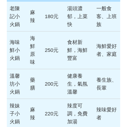
老陳
湯頭濃
一般食
麻
記小
180元
郁，上菜
客、上班
辣
火鍋
快
族
海
海味
食材新
鮮
海鮮愛好
鮮小
250元
鮮，海鮮
原
者、家庭
火鍋
豐富
味
溫馨
健康養
藥
養生族、
坊小
200元
生，氣氛
膳
長輩
火鍋
溫馨
辣妹
辣度可
麻
辣味愛好
子小
220元
調，免費
辣
者
火鍋
加湯