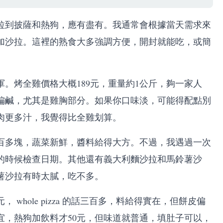
拉到披薩和熱狗，應有盡有。我通常會根據當天需求來
加沙拉。這裡的熟食大多強調方便，開封就能吃，或簡
。烤全雞價格大概189元，重量約1公斤，夠一家人
偏鹹，尤其是雞胸部分。如果你口味淡，可能得配點別
肉更多汁，我覺得比全雞划算。
百多塊，蔬菜新鮮，醬料給得大方。不過，我遇過一次
的時候檢查日期。其他還有義大利麵沙拉和馬鈴薯沙
薯沙拉有時太膩，吃不多。
whole pizza 的話三百多，料給得實在，但餅皮偏
宜，熱狗加飲料才50元，但味道就普通，填肚子可以，