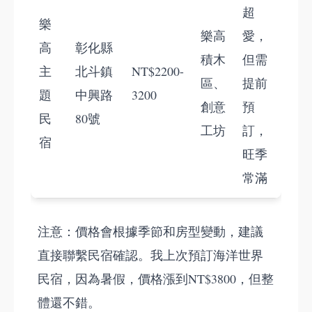
超
樂
樂高
愛，
高
彰化縣
積木
但需
主
北斗鎮
NT$2200-
區、
提前
題
中興路
3200
創意
預
民
80號
工坊
訂，
宿
旺季
常滿
注意：價格會根據季節和房型變動，建議
直接聯繫民宿確認。我上次預訂海洋世界
民宿，因為暑假，價格漲到NT$3800，但整
體還不錯。