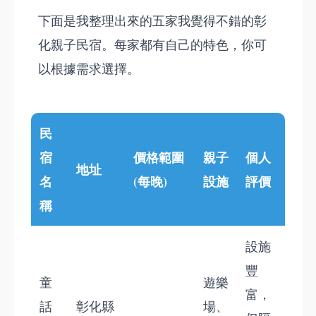
下面是我整理出來的五家我覺得不錯的彰
化親子民宿。每家都有自己的特色，你可
以根據需求選擇。
民
宿
價格範圍
親子
個人
地址
名
(每晚)
設施
評價
稱
設施
豐
童
遊樂
富，
話
彰化縣
場、