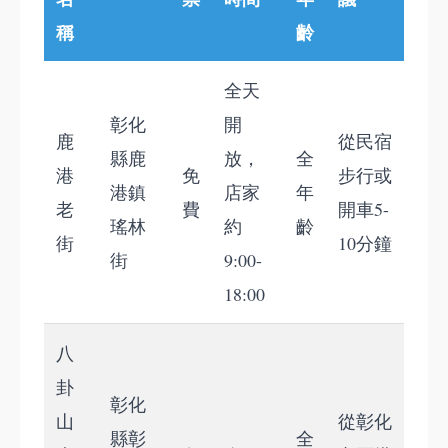
稱
齡
全天
彰化
開
鹿
從民宿
縣鹿
放，
全
港
免
步行或
港鎮
店家
年
老
費
開車5-
瑤林
約
齡
街
10分鐘
街
9:00-
18:00
八
卦
彰化
山
從彰化
縣彰
全