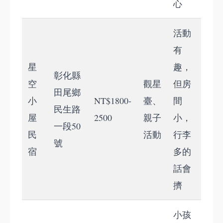
心
活動
有
星
趣，
彰化縣
空
觀星
但房
田尾鄉
小
NT$1800-
臺、
間
民生路
屋
2500
親子
小，
一段50
民
活動
行李
號
宿
多的
話會
擠
小孩