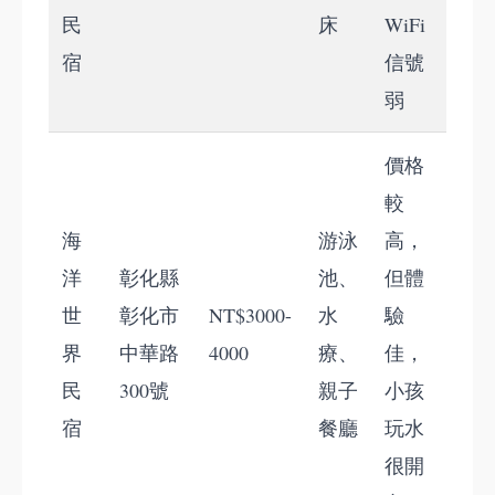
民
床
WiFi
宿
信號
弱
價格
較
海
游泳
高，
洋
彰化縣
池、
但體
世
彰化市
NT$3000-
水
驗
界
中華路
4000
療、
佳，
民
300號
親子
小孩
宿
餐廳
玩水
很開