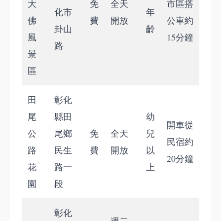
大
免
全天
市區搭
化市
年
佛
費
開放
公車約
卦山
齡
風
15分鐘
路
景
區
田
彰化
尾
縣田
幼
開車從
公
尾鄉
免
全天
兒
民宿約
路
民生
費
開放
以
20分鐘
花
路一
上
園
段
彰化