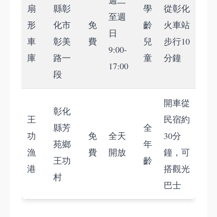
週二
扇
縣彰
學
從彰化
至週
形
化市
免
齡
火車站
日
車
彰美
費
兒
步行10
9:00-
庫
路一
童
分鐘
17:00
段
開車從
彰化
王
民宿約
縣芳
全
功
免
全天
30分
苑鄉
年
漁
費
開放
鐘，可
王功
齡
港
搭觀光
村
巴士