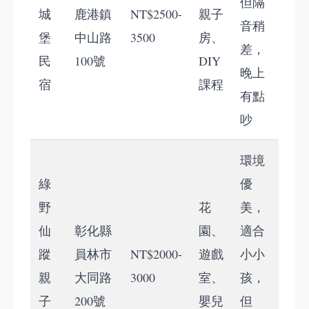
但隔
城
鹿港鎮
NT$2500-
親子
音稍
堡
中山路
3500
房、
差，
民
100號
DIY
晚上
宿
課程
有點
吵
環境
綠
優
野
花
美，
仙
彰化縣
園、
適合
蹤
員林市
NT$2000-
遊戲
小小
親
大同路
3000
室、
孩，
子
200號
嬰兒
但