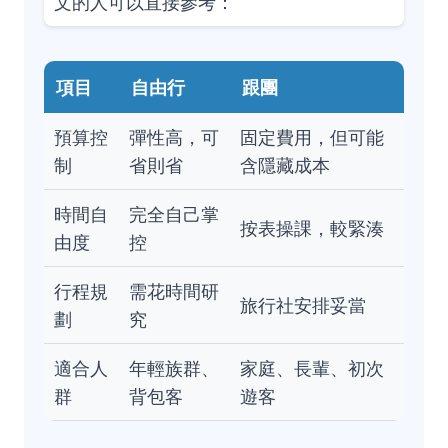
文的人可以直接參考：
項目
自由行
跟團
預算控
彈性高，可
固定費用，但可能
制
省則省
含隱藏成本
時間自
完全自己掌
按表操課，較緊湊
由度
控
行程規
需花時間研
旅行社安排妥當
劃
究
適合人
年輕族群、
家庭、長輩、初次
群
背包客
遊客