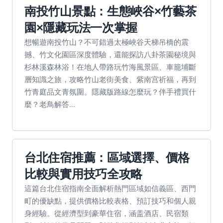
南投竹山景點：生態峽谷×竹藝茶
園×隱藏玩法一次掌握
想暢遊南投竹山？不可錯過太極峽谷天梯吊橋的震
撼、竹文化園區深度體驗，還能探訪八卦茶園秘境與
杉林溪森林浴！在地人帶路玩竹海風景區、車籠埔斷
層知識之旅，攻略竹山老街美食、紫南宫祈福，再到
竹青庭品文青氛圍。隱藏版路線怎麼玩？伴手禮買什
麼？老鳥解答...
台北住宿推薦：區域選擇、價格
比較與實用技巧全攻略
這篇台北住宿指南全面解析熱門區域如信義區、西門
町的優缺點，提供價格比較表格、預訂技巧和個人親
身經驗。從經濟型到豪華住宿，涵盖酒店、民宿類