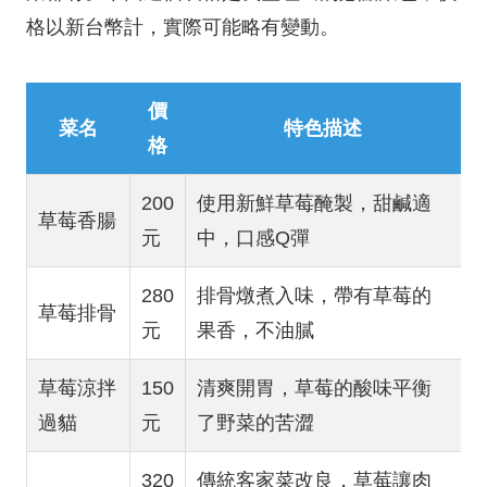
格以新台幣計，實際可能略有變動。
價
菜名
特色描述
格
200
使用新鮮草莓醃製，甜鹹適
草莓香腸
元
中，口感Q彈
280
排骨燉煮入味，帶有草莓的
草莓排骨
元
果香，不油膩
草莓涼拌
150
清爽開胃，草莓的酸味平衡
過貓
元
了野菜的苦澀
320
傳統客家菜改良，草莓讓肉