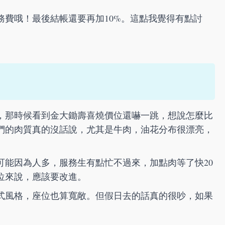
務費哦！最後結帳還要再加10%。這點我覺得有點討
，那時候看到金大鋤壽喜燒價位還嚇一跳，想說怎麼比
們的肉質真的沒話說，尤其是牛肉，油花分布很漂亮，
可能因為人多，服務生有點忙不過來，加點肉等了快20
位來說，應該要改進。
式風格，座位也算寬敞。但假日去的話真的很吵，如果